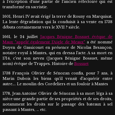
à l'exception d'une partie de l'ancien réfectoire qui est
transformé en sacristie.
1601, Henri IV avait érigé la terre de Rosny en Marquisat.
La lente dégradation qui la conduisit à sa vente en 1738
débuta certainement vers le XVII ? siècle.
1661, le 24 juillet
Jacques Bénigne Bossuet évêque de
Maux "appelé également l'Aigle de Meaux"
a été nommé
Doyen de Gassicourt en présence de Nicolas Besançon,
notaire royal à Mantes, qui en dressa l'acte. A sa mort en
1714, c'est son neveu (Jacques Bénigne Bossuet, même
nom) évêque de Trappes. Histoire de
Bossuet
1738 François Olivier de Sénozan confia, pour 7 ans, à
Marin Dubois les biens qu'il venait d'acquérir entre
autre…. Le moulin des Cordeliers et un fouloir à Mantes
1778, Jean Antoine Olivier de Sénozan à sa mort léga à sa
nièce une grande partie de ses propriétés et de ses droits,
notamment les droits sur le passage des bateaux à sel
passant à Mantes, … etc.