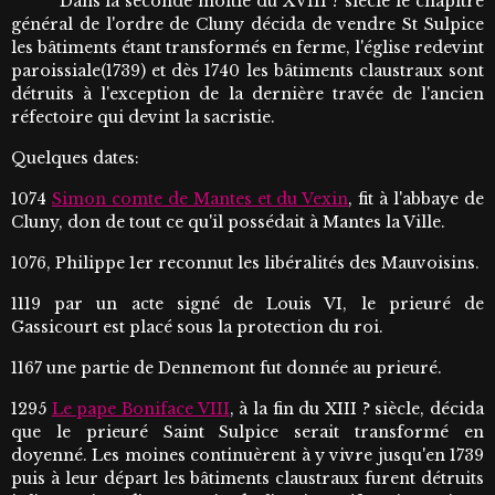
Dans la seconde moitié du XVIII ? siècle le chapitre
général de l'ordre de Cluny décida de vendre St Sulpice
les bâtiments étant transformés en ferme, l'église redevint
paroissiale(1739) et dès 1740 les bâtiments claustraux sont
détruits à l'exception de la dernière travée de l'ancien
réfectoire qui devint la sacristie.
Quelques dates:
1074
Simon comte de Mantes et du Vexin
, fit à l'abbaye de
Cluny, don de tout ce qu'il possédait à Mantes la Ville.
1076, Philippe 1er reconnut les libéralités des Mauvoisins.
1119 par un acte signé de Louis VI, le prieuré de
Gassicourt est placé sous la protection du roi.
1167 une partie de Dennemont fut donnée au prieuré.
1295
Le pape Boniface VIII
, à la fin du XIII ? siècle, décida
que le prieuré Saint Sulpice serait transformé en
doyenné. Les moines continuèrent à y vivre jusqu'en 1739
puis à leur départ les bâtiments claustraux furent détruits