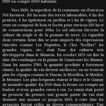
1929 on compte 3500 habitants
Vers 1830, la superficie de la commune est d'environ
703 hectares. 510 ha sont des terres labourables, 6 ha des
prairies, 6 ha également en jardins et 1 ha de vignes. Le
reste est composé de bois et forêts pour environ 130 ha et
de constructions pour 50ha. Le sol siliceux favorise la
culture du seigle et de la pomme de terre. Le vignoble
dont certains lieux dits se sont inspirés des expressions
viticoles comme Les Piquettes, le Clos "Scellier", les
grandes vignes, etc., était l'une des cultures très
développées dans le Mantois. En octobre 1675 on fixe la
date des vendanges en la plaine de Gassicourt lez Mantes.
Dans les années 1780, la quantité produite a fortement
chutée, la qualité du vin devient médiocre, on ne trouvait
plus les cépages comme le Pineau, le Morillon, le Meslier,
le Meunier. Les plus fréquents étaient le Baco et le Gamay
de moindre qualité. En 1700 dans la ferme on compte un
fouloir et trois grandes cuves à vin. Le raisin était porté
au pressoir du prieuré, une grande partie du vin était
destinée aux moines ce jusqu'en 1695. A cette date les
pressoirs furent cédés au doyen commendataire. Une