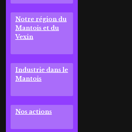
Notre région du
Mantois et du
Vexin
Industrie dans le
Mantois
Nos actions