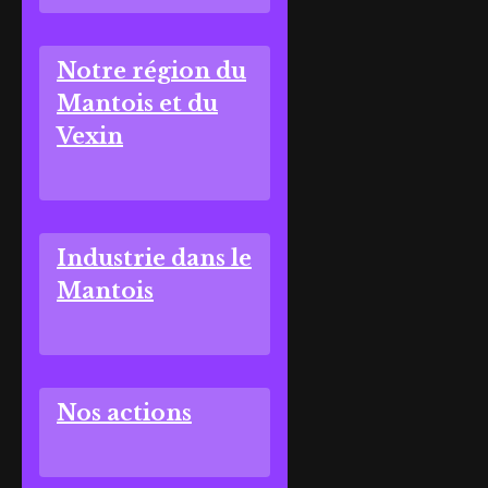
Notre région du
Mantois et du
Vexin
Industrie dans le
Mantois
Nos actions