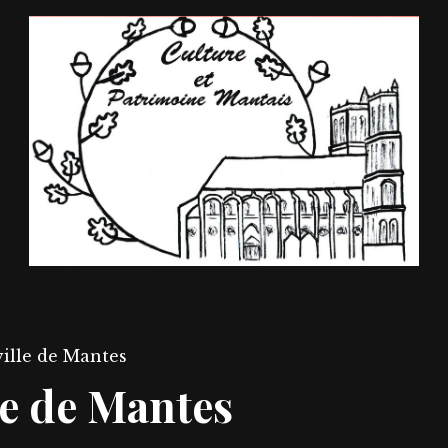
ville de Mantes
lle de Mantes