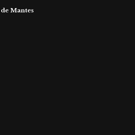
le de Mantes