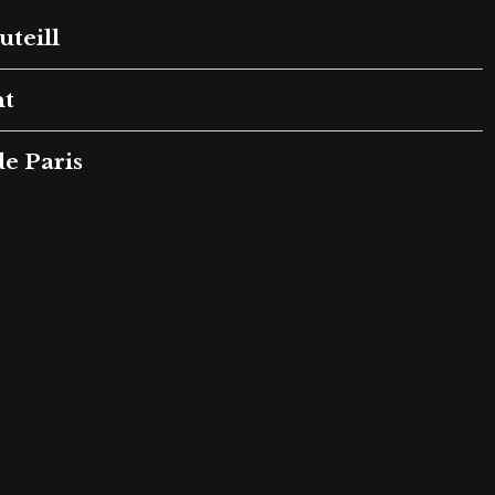
uteill
nt
e Paris