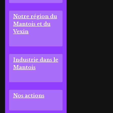
Notre région du
Mantois et du
Vexin
Industrie dans le
Mantois
Nos actions