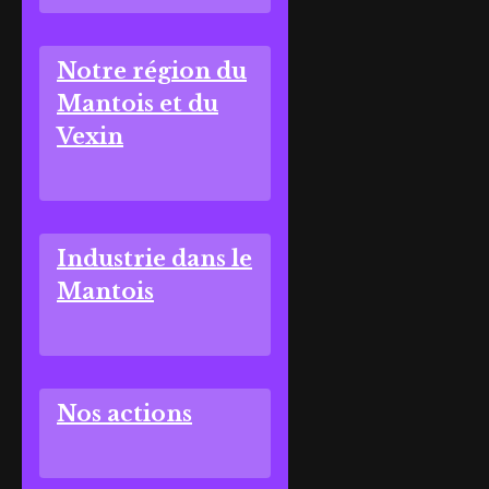
Notre région du
Mantois et du
Vexin
Industrie dans le
Mantois
Nos actions